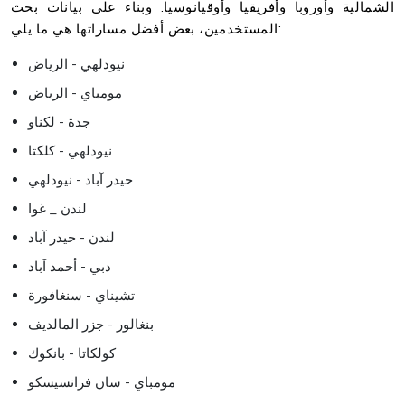
الشمالية وأوروبا وأفريقيا وأوقيانوسيا. وبناء على بيانات بحث
المستخدمين، بعض أفضل مساراتها هي ما يلي:
نيودلهي - الرياض
مومباي - الرياض
جدة - لكناو
نيودلهي - كلكتا
حيدر آباد - نيودلهي
لندن _ غوا
لندن - حيدر آباد
دبي - أحمد آباد
تشيناي - سنغافورة
بنغالور - جزر المالديف
كولكاتا - بانكوك
مومباي - سان فرانسيسكو