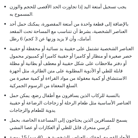
يجب تسجيل أمتعة اليد إذا تجاوزت الحد الأقصى للحجم والوزن
المسموح به.
بالإضافة إلى قطعة واحدة من أمتعة المقصورة، يمكنك حمل أحد
العناصر الشخصية، بشرط أن تتناسب مع المساحة تحت المقعد
أمامك، وأن لا يزيد وزنها عن 3 كجم/ 6 رطل.
العناصر الشخصية تشتمل على حقيبة يد نسائية أو محفظة أو حقيبة
خصر صغيرة أو منظار أو كاميرا أو حقيبة كاميرا أو كمبيوتر محمول
أو دفتر ملاحظات على شكل حقيبة أو معطف أو بطانية أو مظلة
قابلة للطي أو الأدوية المطلوبة على متن الطائرة، مثل أجهزة
الاستنشاق أو كمية معقولة من مواد القراءة أو كمية صغيرة من
السلع المعفاة من الرسوم الجمركية.
بالنسبة للركاب الذين يسافرون مع أطفال رضع، يمكن حمل
العناصر الأساسية مثل طعام الرحلة أو زجاجات الرضاعة أو حقيبة
يدوية للطعام والزجاجات.
يسمح للمسافرين الذين يحتاجون إلى المساعدة الخاصة، بحمل
كرسي متحرك قابل للطي أو العكازات أو عصا المشي.
الأبعاد القصوى لحقائب العناصر الشخصية هي 40 سم/ 15 بوصة