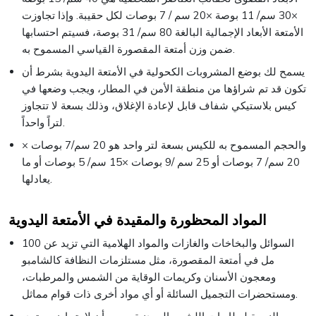
×30 سم/ 11 بوصة ×20 سم / 7 بوصات لكل حقيبة. وإذا تجاوزت
الأمتعة الأبعاد الإجمالية البالغة 80 سم/ 31 بوصة، فسيتم احتسابها
ضمن وزن أمتعة المقصورة القياسي المسموح به.
يسمح لك بوضع المشروبات الكحولية في الأمتعة اليدوية بشرط أن
تكون قد تم شراؤها من منطقة الأمن في المطار، ويجب وضعها في
كيس بلاستيكي شفاف قابل لإعادة الإغلاق، وذلك بسعة لا تتجاوز
لتراً واحداً.
والحجم المسموح به للكيس بسعة لتر واحد هو 20 سم/7 بوصات ×
20 سم/ 7 بوصات أو 25 سم /9 بوصات ×15 سم/ 5 بوصات أو ما
يعادلها.
المواد المحظورة والمقيدة في الأمتعة اليدوية
السوائل والبخاخات والغازات والمواد الهلامية التي تزيد عن 100
مل في أمتعة المقصورة، مثل مستلزمات النظافة كالشامبو
ومعجون الأسنان وكريمات الوقاية من الشمس والمرطبات،
ومستحضرات التجميل السائلة أو أي مواد أخرى ذات قوام مماثل.