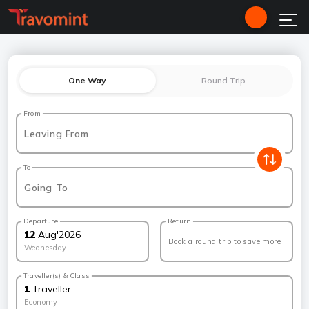
One Way
Round Trip
From
Leaving From
To
Going To
Departure
Return
12
Aug
'
2026
Book a round trip to save more
Wednesday
Traveller(s) & Class
1
Traveller
Economy