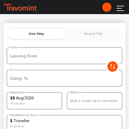
One Way
Round Trip
From
Leaving From
To
Going To
Departure
Return
13
Aug
'
2026
Book a round trip to save more
Thursday
Traveller(s) & Class
1
Traveller
Economy