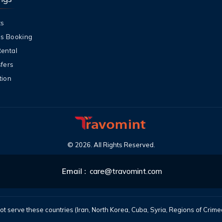
ts
ls Booking
Rental
sfers
tion
©
2026
. All Rights Reserved.
Email :
care@travomint.com
t serve these countries (Iran, North Korea, Cuba, Syria, Regions of Cri