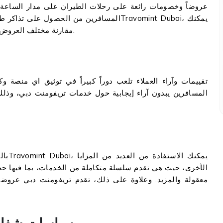
المسافرين من الحصول على تذاكر طيران بأسعا
مقارنة مختلف العروض والصفقات واختيار ما يناسبك لخفض تكاليف السفر.
تقييمات وآراء العملاء تلعب دوراً كبيراً في توثيق اي منصة وك
المسافرين يبدون آراء إيجابية حول خدمات تريفومنت دبي، وذلك 
بالإض
الأخرى، حيث هي تقدم سلسلة متكاملة من الخدمات، بما فيها حجز
معقولة والمزيد. وعلاوة على ذلك، تقدم تريفومنت دبي عروضاً 
سياسات شفافة