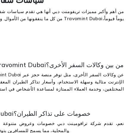
من أهم وأكبر مميزات تريفومنت دبي أنها هي تقدم سياسات شفا
يوماً فيوماً،
Dubai
Travomint
من كل ما ينفقونها من الأموال. وبسبب ذلك كله، تزداد ثقة العملاء في تريفومنت دبي
لماذا يجب على اختيار تريفومنت دبي Travomint Dubaiمن بين وكالات السفر الأخرى؟
الإنترنت مثالية وسهلة الاستخدام، وأسعار تذاكر الطيران المعق
المختلفين، وخدمة العملاء الممتازة لمساعدة الأشخاص في استف
هل تقدم تريفومنت دبي Travomint Dubaiخصومات على تذاكر الطيران؟
نعم، تقدم شركة ترافومينت دبي خصومات وعروض متنوعة للم
والمحلية، مما يسمح للمسافرين بتوفير المزيد من الأموال مقارنة بوكالات السفر الأخرى.