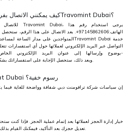
كيف يمكنني الاتصال بفريق خدمة العملاء التابعة لتريفومنت دبيTravomint Dubai؟
للاتصال بفريق 
الهاتف:97145862606+. بعد الاتصال على هذا الر
المتواجدين على مدار الساعة لمساعدة الناس. و
التواصل عبر البريد الإلكتروني لعملائها حول أي استفسارات تت
بوضوح وإرسالها إلى عنوان البريد الإلكتروني الخاص 
care@travomint.ae. وبعد ذلك، ستحصل الإجابة على استفساراتك بشكل بريد في وقت قريب ممكن.
هل تفرض تريفومنت دبي أيTravomint Dubai رسوم خفية؟
إن سياسات شركة ترافومنت دبي شفافة وواضحة للغاية فيما ي
تعديل حجزك بعد التأكيد، فيمكنك القيام بذلك بسهولة بناء على سياسات شركات الطيران المعنية.