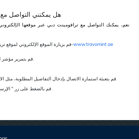
هل يمكنني التواصل مع 
نعم، يمكنك التواصل مع ترافومينت دبي عبر موقعها الإلكتروني
www.travomint.ae
قم بزيارة الموقع الإلكتروني لموقع تريفومنت الإمارات العربية المتحدة-/ دبي لبدء العملية-
قم بتمرير مؤشر الماوس لأسفل للوصول إلى تذئيل الصفحة الرئيسية.
قم بتعبئة استمارة الاتصال بإدخال التفاصيل المطلوبة، مثل الاسم ورقم الهاتف والبريد الإلكتروني، وإدخال التعليق.
قم بالضغط على زر " الإرسال" للحصول على المساعدة من فريق خدمة العملاء .
ngs