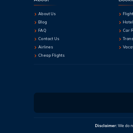
About Us
Fligh
Blog
Hote
FAQ
Car 
Contact Us
Tran
Airlines
Vaca
Cheap Flights
Disclaimer:
We do no