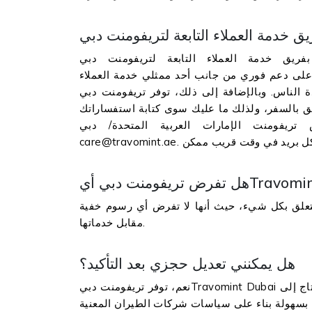
خدمة العملاء التابعة لتريفومنت دبي Travomint Dubai، يرجى استخدام رقم هذا
قم، ستحصل على دعم فوري من جانب أحد ممثلي خدمة العملاء
بالإضافة إلى ذلك، توفر تريفومنت دبيTravomint Dubai خدمة
علق بالسفر، ولذلك ما عليك سوى كتابة استفساراتك
تريفومنت الإمارات العربية المتحدة/ دبي-
تعلق بكل شيء، حيث أنها لا تفرض أي رسوم خفية
مقابل خدماتها.
هل يمكنني تعديل حجزي بعد التأكيد؟
نعم، توفر تريفومنت دبيTravomint Dubai خيار إدارة الحجز لعملائها بعد إتمام عملية الحجز. فإذا كنت ستحتاج إلى