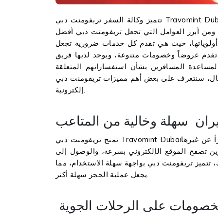
تتميز وكالة السفر تريفومنت دبي Travomint Dubaiبتقديم مجموعة شاملة من خدمات السفر عبر الإنترنت، وهي
 ومن أبرز العوامل التي تجعل تريفومنت دبي أفضل
 أولوياتها، حيث هي تقدم كل خدمات ضرورية تجعل
تقدم عروضاً وخصومات متنوعة، ويوجد لديها فريق
 لمساعدة المسافرين بشأن استفساراتهم المتعلقة
ف على بعض أهم مميزات تريفومنت دبي Travomint Dubaiتجعلها أفضل وكالة سفر
إلكترونية.
ران سهلة وخالية من المتاعب
تمنح تريفومنت دبي Travomint Dubaiتجربة حجز رحلات سريعة وسهلة عبر الإنترنت، ومما يميزها كثيراً عن غيرها
رين تصفح الموقع الإلكتروني بسرعة، والوصول إلى
 تتميز تريفومنت دبي بواجهة سهلة الاستخدام، مما
يجعل عملية الحجز سهلة أكثر.
صومات على الرحلات الجوية