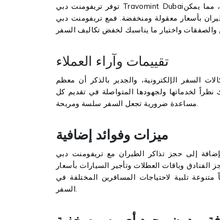
توفر تريفومنت دبي Travomint Dubaiعروضاً وخصومات رائعة على رحلات الطيران على مدار الساعة، مما يمكن
ر معقولة ومنخفضة. فمع تريفومنت دبيTravomint Dubai، يمكنك
تقييمات وآراء العملاء
الات السفر الإلكترونية، والجدير بالذكر أن معظم
نظراً لخدماتها ولجهودها المتواصلة في تقديم كل
مساعدة ضرورية تجعل السفر سلسة ومريحة.
ميزات وفوائد إضافية
افة إلى حجز تذاكر الطيران مع تريفومنت دبيTravomint Dubai، يمكنك الاستفادة من العديد من المزايا
 الفنادق وباقات العطلات وتأجير السيارات بأسعار
متنوعة تلبية لاحتياجات المسافرين المختلفة في
السفر.
 وبدون وجود أي رسوم خفية