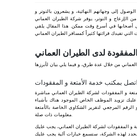
وصول إلى وجهاتهم النهائية، و يشعرون بالتوتر و
 الإزعاج و التوتر، يوفر شركة الطيران العماني
لى أصحابها في أسرع وقت ممكن. هذا المقال يلقي
المفقودة لدى الطيران العماني
تصل بمكتب خدمة الأمتعة و المفقودات
متعة و المفقودات لشركة الطيران العماني مباشرة
9+ . لذلك عادة ما يجب عليك تزويد الموظف الخاص الموجود هناك بأشياء
عي لتقرير الشكاوى الخاصة بالأمتعة(PIR)، و تاريخ السفر و أية
معلومات ذات صلة.
عة و المفقودات لشركة الطيران العماني، يجب عليك
المحدد لهذه الشركة، ستسمع خيارات آلية يجب عليك