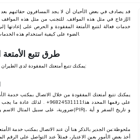
قد يصادف في بعض الأحيان أن لا يجد المسافرون حقائبهم بعد ال
الإزعاج في مثل هذه المواقف. للتجنب من مثل هذه المواقف من
خدمات فعالة لتتبع الأمتعة المفقودة و الحرص على إعادتها إ
الضوء على كيفية استخدام هذه الخدمات التي تفيدك قرائتها كثيراً كمسافر الطيران العماني.
طرق تتبع الأمتعة 
يمكنك تتبع أمتعتك المفقودة لدى الطيران العماني من خلال عدة طرق، و فيما يلي بيان لأبرزها:
ا
يمكنك تتبع أمتعتك المفقودة من خلال الاتصال بمكتب خدمة الأ
على رقمها المحدد هذا:6824531111
ضرورية، على سبيل المثال الاسم و الرقم المرج
ملحوظة:من الجدير بالذكر هنا أن عند الاتصال بمكتب خدمة الأمت
أخذ بعض الأمور بعين الاعتبار، فمثلاً عند التواصل على الرقم 