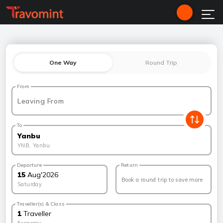
One Way
Round Trip
From
Leaving From
To
Yanbu
YNB
,
Yanbu
Departure
Return
15
Aug
'
2026
Book a round trip to save more
Saturday
Traveller(s) & Class
1
Traveller