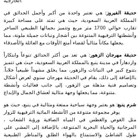
الخارجية.
حديقة الفيروز:
هي تعتبر واحدة من أكبر وأجمل الحدائق في
المملكة العربية السعودية، حيث هي تمتد على مساحة كبيرة
تقارب حوالي 1700 متر مربع وتتميز بجمالها الطبيعي الساحر
وأنشطتها الترفيهية المتنوعة بين أشجار ونباتات جميلة ملونة، مما
يجعلها مكاناً مثالياً لقضاء أمتع الأوقات مع العائلة والأصدقاء.
حديقة مهرجان الزهور:
هي تعد من أكثر الحدائق تنوعاً وابتكاراً
وازدهاراً في مدينة ينبع بالمملكة العربية السعودية، حيث هي تتميز
بتنوع كبير في النباتات والزهور، مما يخلق مشهداً طبيعياً خلاباً.
بالإضافة إلى ذلك، يقام في الحديثة مهرجان سنوي لعرض أشكال
وتصاميم فنية مذهلة من الزهور، إلى جانب فعاليات وأنشطة
متنوعة، مما يجعلها وجهة مثالية لعشاق الجمال والإبداع.
شرم ينبع:
هو يعتبر وجهة سياحية ممتعة ومثالية في ينبع، حيث هو
يوفر مجموعة متنوعة من الأنشطة المائية الترفيهية للزوار
، مثل الغوص والغطس في المياه الصافية ورؤية الشعاب
المرجانية والحياة البحرية المتنوعة، بالإضافة إلى المشي على
طول الشاطئ والاستمتاع بالهواء الطلق والمناظر الطبيعية