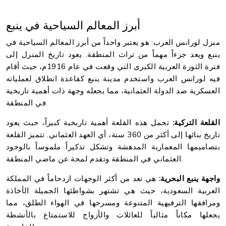
أبرز المعالم السياحية في ينبع
منزل لورانس العرب: هو يعتبر واحداً من أبرز المعالم السياحية في
ينبع ويعد جزءاً مهماً من تراث المنطقة. يعود تاريخ المنزل إلى
فترة الثورة العربية الكبرى التي وقعت في عام 1916م، حيث أقام
فيه لورانس العرب واستخدم مدينة ينبع كقاعدة انطلاق لعملياته
العسكرية ضد الدولة العثمانية، مما يجعله وجهة ذات أهمية تاريخية
في المنطقة.
القلعة التركية:
تحمل هذه القلعة أهمية تاريخية كبيراً، حيث يعود
تاريخ بنائها إلى أكثر من 360 سنة، أي العهد العثماني. تتميز القلعة
بتصاميمها المعمارية المدهشة وتشكل تذكيراً ملموساً بالوجود
العثماني في المنطقة وتقدم لمحة عن ماضي المنطقة.
واجهة ينبع البحرية:
هي تعد من أكثر الوجهات ازدحاماً في المملكة
العربية السعودية، حيث هي تشتهر بشواطئها الجميلة الأخاذة
ومرافقها الترفيهية المتنوعة ومسرحها في الهواء الطلق، مما
يجعلها مكاناً مثالياً للعائلات والأزواج للاستمتاع بالأنشطة