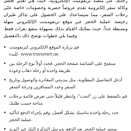
رحلتك عبر منصة تريفومنت الإلكترونية، حيث هي تعتبر أفضل
وكالة سفر إلكترونية تقدم عروصاً حصرية وخصومات خاصة على
رحلات السفر، مما سيساعدك على الحصول على تذاكر طيران
رخيصة. عملية الحجز عبر موقع تريفومنتت الإلكتروني سهلة
وبسيطة جداً، حيث يمكنك القيام بذلك بسهولة ببضع نقرات فقط.
وفيما يلي خطوات توضح ذلك بالتفصيل:
قم بزيارة الموقع الإلكتروني لتريفومنت
للبدء- www.travomint.ae.
ستفتح على الشاشة صفحة الحجز، فحدد أولاً نوع الرحلة بين
طريقة واحدة أو رحلة ذهاب وعودة.
أدخل التفاصيل المطلوبة، مثل مدينتي المغادرة والوصول وتاريخ
السفر وعدد المسافرين ودرجة السفر.
قم بالضغط على زر "ابحث"، وانتظر قليلاً حتى تعرض قائمة برحلات
متاحة حسب طلبك.
حدد رحلة واحدة تناسبك بشكل أفضل، وقم بإجراء الدفع لتأكيد
عملية الحجز.
ستتم عملية الحجز بعد الدفع، وترسل التذكرة إليك عبر البريد