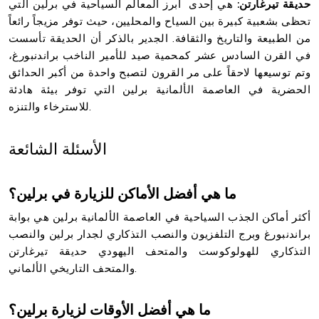
حديقة تيرغارتن:
هي إحدى أبرز المعالم السياحية في برلين التي
تحظى بشعبية كبيرة بين السياح والمحليين، حيث توفر مزيجاً رائعاً
من الطبيعة والتاريخ والثقافة. الجدير بالذكر أن الحديقة تأسست
في القرن السادس عشر كمحمية صيد للأمير الناخب براندنبورغ،
وتم توسيعها لاحقاً على مر القرون لتصبح واحدة من أكبر الحدائق
الحضرية في العاصمة الألمانية برلين التي توفر بيئة هادئة
للاسترخاء والتنزه.
الأسئلة الشائعة
ما هي أفضل الأماكن للزيارة في برلين؟
أكثر أماكن الجذب السياحية في العاصمة الألمانية برلين هي بوابة
براندنبورغ وبرج التلفزيون والنصب التذكاري لجدار برلين والنصب
التذكاري للهولوكوست والمتحف اليهودي حديقة تيرغارتن
والمتحف التاريخي الألماني.
ما هي أفضل الأوقات لزيارة برلين؟