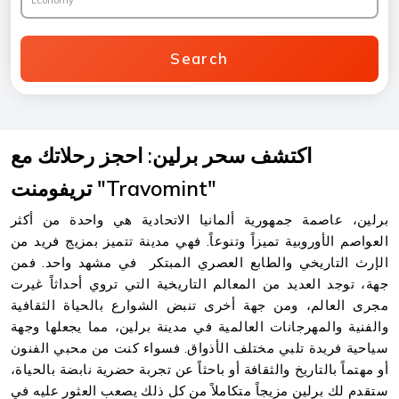
Economy
Search
اكتشف سحر برلين: احجز رحلاتك مع
تريفومنت "Travomint"
برلين، عاصمة جمهورية ألمانيا الاتحادية هي واحدة من أكثر
العواصم الأوروبية تميزاً وتنوعاً. فهي مدينة تتميز بمزيج فريد من
الإرث التاريخي والطابع العصري المبتكر في مشهد واحد. فمن
جهة، توجد العديد من المعالم التاريخية التي تروي أحداثاً غيرت
مجرى العالم، ومن جهة أخرى تنبض الشوارع بالحياة الثقافية
والفنية والمهرجانات العالمية في مدينة برلين، مما يجعلها وجهة
سياحية فريدة تلبي مختلف الأذواق. فسواء كنت من محبي الفنون
أو مهتماً بالتاريخ والثقافة أو باحثاً عن تجربة حضرية نابضة بالحياة،
ستقدم لك برلين مزيجاً متكاملاً من كل ذلك يصعب العثور عليه في