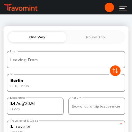
One Way
Round Trip
From
Leaving From
To
Berlin
BER
,
Berlin
Departure
Return
14
Aug
'
2026
Book a round trip to save more
Friday
Traveller(s) & Class
1
Traveller