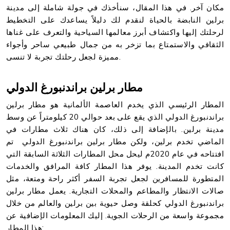
مكان آخر. في هذا المقال، سنأخذك في جولة شاملة إلى مدينة
برلين النابضة بالحياة لنقدم لك دليلاً يساعدك على التخطيط
لرحلتك إليها واكتشاف أبرز معالمها السياحية والتعرف على غناها
الثقافي والاستمتاع بما تزخر به من جمال طبيعي ساحر وأجواء
مميزة لجعل رحلتك تجربة لا تنسى.
مطار برلين براندنبورغ الدولي
المطار الرئيسي الذي يخدم العاصمة الألمانية هو مطار برلين
براندنبورغ الدولي الذي يقع على بعد حوالي 20 كيلومتراً عن وسط
مدينة برلين. بالإضافة إلى ذلك، كان هناك ثلاث مطارات في
الماضي تخدم برلين، ولكن مطار برلين براندنبورغ الدولي تم
افتتاحه في عام 2020م ليحل محل المطارات الثلاثة السابقة التي
كانت تخدم المدينة. يوفر هذا المطار كافة المرافق والخدمات
المتطورة للمسافرين لجعل تجربة السفر أكثر راحة ومتعة، مثل
صالات الانتظار والمطاعم والمحلات التجارية. يعمل مطار برلين
براندنبورغ الدولي كحلقة وصل حيوية بين برلين والعالم من خلال
مجموعة واسعة من الرحلات الجوية. إليك المعلومات الإضافية عن
هذا المطار: