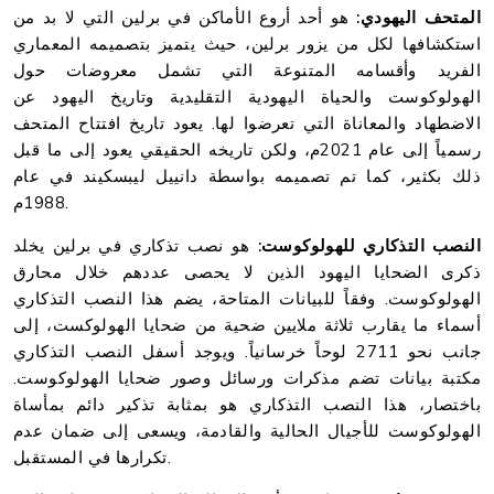
المتحف اليهودي:
هو أحد أروع الأماكن في برلين التي لا بد من
استكشافها لكل من يزور برلين، حيث يتميز بتصميمه المعماري
الفريد وأقسامه المتنوعة التي تشمل معروضات حول
الهولوكوست والحياة اليهودية التقليدية وتاريخ اليهود عن
الاضطهاد والمعاناة التي تعرضوا لها. يعود تاريخ افتتاح المتحف
رسمياً إلى عام 2021م، ولكن تاريخه الحقيقي يعود إلى ما قبل
ذلك بكثير، كما تم تصميمه بواسطة دانييل ليبسكيند في عام
1988م.
النصب التذكاري للهولوكوست:
هو نصب تذكاري في برلين يخلد
ذكرى الضحايا اليهود الذين لا يحصى عددهم خلال محارق
الهولوكوست. وفقاً للبيانات المتاحة، يضم هذا النصب التذكاري
أسماء ما يقارب ثلاثة ملايين ضحية من ضحايا الهولوكست، إلى
جانب نحو 2711 لوحاً خرسانياً. ويوجد أسفل النصب التذكاري
مكتبة بيانات تضم مذكرات ورسائل وصور ضحايا الهولوكوست.
باختصار، هذا النصب التذكاري هو بمثابة تذكير دائم بمأساة
الهولوكوست للأجيال الحالية والقادمة، ويسعى إلى ضمان عدم
تكرارها في المستقبل.