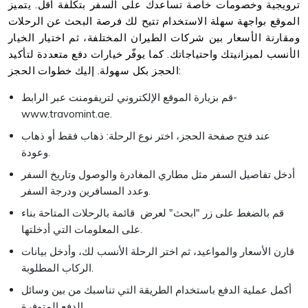
ترويجية وخصومات خاصة تساعدك على السفر بتكلفة أقل. يتميز
الموقع بواجهة سهلة الاستخدام تتيح لك فرصة البحث عن الرحلات
ومقارنة الأسعار بين شركات الطيران المختلفة، ثم اختيار الخيار
الأنسب لميزانيتك واحتياجاتك. كما يوفّر خيارات دفع متعددة لتأكيد
الحجز بكل سهولة. إليك خطوات الحجز:
قم بزيارة الموقع الإلكتروني لتريفومنت عبر الرابط-
www.travomint.ae.
عند فتح صفحة الحجز، اختر نوع الرحلة: ذهاب فقط أو ذهاب
وعودة.
أدخل تفاصيل السفر مثل مطاري المغادرة والوصول وتاريخ السفر
وعدد المسافرين ودرجة السفر.
قم بالضغط على زر "ابحث" لعرض قائمة بالرحلات المتاحة بناء
على المعلومات التي أدخلتها.
قارن الأسعار والمواعيد، ثم اختر الرحلة الأنسب لك، وأدخل بيانات
الركاب المطلوبة.
أكمل عملية الدفع باستخدام الطريقة التي تناسبك من بين وسائل
الدفع المتوفرة.