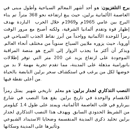
برج التلفزيون:
هو أحد أشهر المعالم السياحية وأطول مبنى في
العاصمة الألمانية برلين، حيث يبغ ارتفاعه نحو 368 متراً. تم بناء
البرج بين عامي 1965م و1969م خلال الحرب الباردة بهدف
إظهار قوة وتقدم ألمانيا الشرقية، ولكنه أصبح مع مرور الوقت
رمزاً للوحدة الألمانية وواحداً من أبرز نقاط الجذب السياحي في
أوروبا، حيث يزوره ملايين السياح سنوياً من مختلف أنحاء العالم.
ويذكر أن أكثر ما يجذب الزوار إلى البرج هو منصة المراقبة
الموجودة على ارتفاع يزيد عن 200 متر التي توفر إطلالات
بانورامية مذهلة على المدينة، مما تقدم تجربة مهمة لا بد من
خوضها لكل من يرغب في استكشاف سحر برلين النابضة بالحياة
من أعلى نقطة فيها.
النصب التذكاري لجدار برلين:
هو معلم تاريخي شهير يمثل رمزاً
للانقسام والوحدة في تاريخ برلين. يقع هذا النصب في شارع
بيرنارو في قلب العاصمة الألمانية، ويمتد على طول 1.4 كيلومتر
من الشريط الحدودي السابق. ويهدف هذا النصب التذكاري لجدار
برلين تخليد ذكرى المدينة المنقسمة وضحايا الاستبداد الشيوعي
وتأثيرها على المدينة وسكانها.