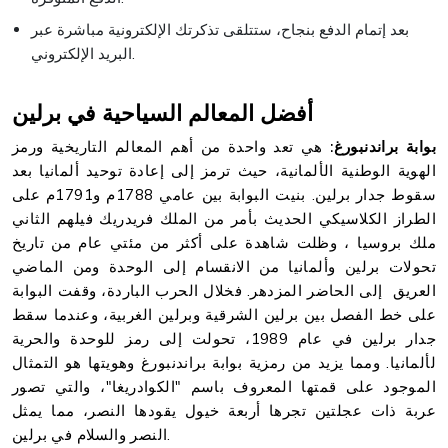
بعد إتمام الدفع بنجاح، ستتلقى تذكرتك الإلكترونية مباشرة عبر
البريد الإلكتروني.
أفضل المعالم السياحية في برلين
بوابة براندنبورغ:
هي تعد واحدة من أهم المعالم التاريخية ورمز
الهوية الوطنية الألمانية، حيث ترمز إلى إعادة توحيد ألمانيا بعد
سقوط جدار برلين. بنيت البوابة بين عامي 1788م و1791م على
الطراز الكلاسيكي الحديث بأمر من الملك فريدريك فيلهم الثاني
ملك بروسيا ، وظلت شاهدة على أكثر من مئتي عام من تاريخ
تحولات برلين وألمانيا من الانقسام إلى الوحدة ومن الماضي
العريق إلى الحاضر المزدهر. فخلال الحرب الباردة، وقفت البوابة
على خط الفصل بين برلين الشرقية وبرلين الغربية، وعندما سقط
جدار برلين في عام 1989، تحولت إلى رمز للوحدة والحرية
لألمانيا. ومما يزيد من رمزية بوابة براندنبورغ وهويتها هو التمثال
الموجود على قمتها المعروف باسم "الكوادريغا"، والتي تصور
عربة ذات عجلتين تجرها أربعة خيول يقودها النصر، مما يمثل
النصر والسلام في برلين.