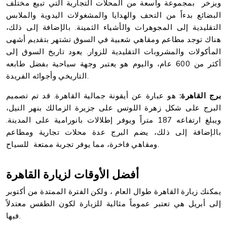
ويزخر بمجموعة واسعة من المحلات التجارية التي تبيع مختلف
البضائع بدءاً من التحف والهدايا والمشغولات اليدوية والملابس
التقليدية إلى المجوهرات والأشياء الثمينة. بالإضافة إلى ذلك،
هناك توجد مطاعم ومقاهي شعبية في السوق تشتهر بتقديم أشهى
المأكولات والمشروبات التقليدية للزوار. يعود تاريخ السوق إلى
أكثر من 600 عام، واليوم هو يعتبر وجهة سياحية بفضل طابعه
التاريخي وأجوائه الفريدة.
برج القاهرة:
هو عبارة عن أيقونة جمالية القاهرة. قد تم تصميم
البرج على شكل زهرة اللوتس على جزيرة الزمالك بنهر النيل،
ويبلغ ارتفاعه 187 متراً ويوفر إطلالات بانورامية على المدينة.
بالإضافة إلى ذلك، يضم البرج عدة محلات تجارية ومطاعم
ومقاهي فاخرة، مما يوفر تجربة ممتعة للسياح.
أفضل الأوقات لزيارة القاهرة
يمكنك زيارة القاهرة طوال العام ، ولكن الفترة الممتدة من أكتوبر
إلى أبريل هي تعتبر عموماً مثالية للزيارة لكون الطقس معتدلاً
فيها.