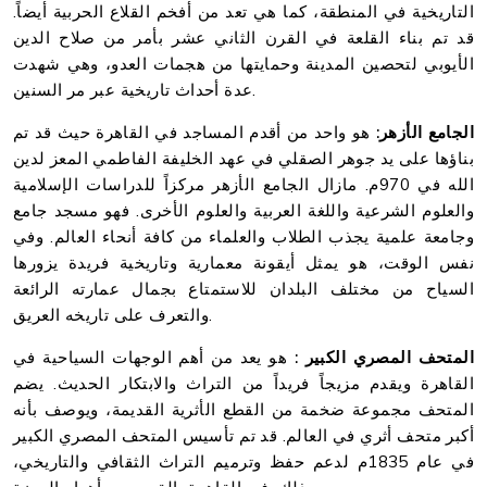
التاريخية في المنطقة، كما هي تعد من أفخم القلاع الحربية أيضاً.
قد تم بناء القلعة في القرن الثاني عشر بأمر من صلاح الدين
الأيوبي لتحصين المدينة وحمايتها من هجمات العدو، وهي شهدت
عدة أحداث تاريخية عبر مر السنين.
الجامع الأزهر:
هو واحد من أقدم المساجد في القاهرة حيث قد تم
بناؤها على يد جوهر الصقلي في عهد الخليفة الفاطمي المعز لدين
الله في 970م. مازال الجامع الأزهر مركزاً للدراسات الإسلامية
والعلوم الشرعية واللغة العربية والعلوم الأخرى. فهو مسجد جامع
وجامعة علمية يجذب الطلاب والعلماء من كافة أنحاء العالم. وفي
نفس الوقت، هو يمثل أيقونة معمارية وتاريخية فريدة يزورها
السياح من مختلف البلدان للاستمتاع بجمال عمارته الرائعة
والتعرف على تاريخه العريق.
المتحف المصري الكبير :
هو يعد من أهم الوجهات السياحية في
القاهرة ويقدم مزيجاً فريداً من التراث والابتكار الحديث. يضم
المتحف مجموعة ضخمة من القطع الأثرية القديمة، ويوصف بأنه
أكبر متحف أثري في العالم. قد تم تأسيس المتحف المصري الكبير
في عام 1835م لدعم حفظ وترميم التراث الثقافي والتاريخي،