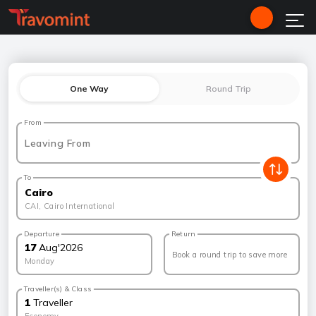
One Way
Round Trip
From
Leaving From
To
Cairo
CAI
,
Cairo International
Departure
Return
17
Aug
'
2026
Book a round trip to save more
Monday
Traveller(s) & Class
1
Traveller