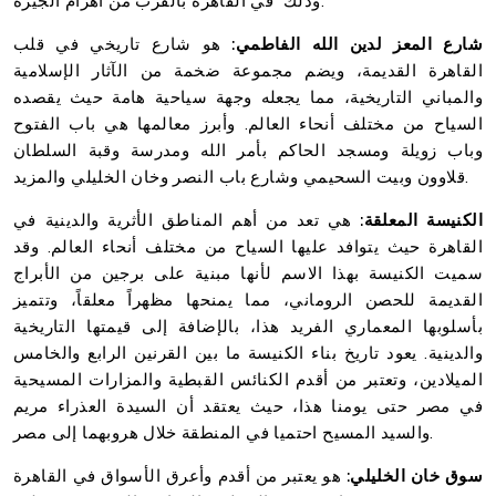
وذلك في القاهرة بالقرب من أهرام الجيزة.
شارع المعز لدين الله الفاطمي:
هو شارع تاريخي في قلب
القاهرة القديمة، ويضم مجموعة ضخمة من الآثار الإسلامية
والمباني التاريخية، مما يجعله وجهة سياحية هامة حيث يقصده
السياح من مختلف أنحاء العالم. وأبرز معالمها هي باب الفتوح
وباب زويلة ومسجد الحاكم بأمر الله ومدرسة وقبة السلطان
قلاوون وبيت السحيمي وشارع باب النصر وخان الخليلي والمزيد.
الكنيسة المعلقة:
هي تعد من أهم المناطق الأثرية والدينية في
القاهرة حيث يتوافد عليها السياح من مختلف أنحاء العالم. وقد
سميت الكنيسة بهذا الاسم لأنها مبنية على برجين من الأبراج
القديمة للحصن الروماني، مما يمنحها مظهراً معلقاً، وتتميز
بأسلوبها المعماري الفريد هذا، بالإضافة إلى قيمتها التاريخية
والدينية. يعود تاريخ بناء الكنيسة ما بين القرنين الرابع والخامس
الميلادين، وتعتبر من أقدم الكنائس القبطية والمزارات المسيحية
في مصر حتى يومنا هذا، حيث يعتقد أن السيدة العذراء مريم
والسيد المسيح احتميا في المنطقة خلال هروبهما إلى مصر.
سوق خان الخليلي:
هو يعتبر من أقدم وأعرق الأسواق في القاهرة