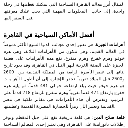
المقال أبرز معالم القاهرة السياحية التي يمكنك تغطيتها في رحلة
واحدة، إلى جانب المعلومات المهمة التي يجب عليك معرفتها
قبل السفر إليها.
أفضل الأماكن السياحية في القاهرة
أهرامات الجيزة:
هي تعتبر إحدى عجائب الدنيا السبع الأكثر غموضاً
في العالم القديم، وهي تتكون من الأهرامات الثلاثة، وهي هرم
خوفو وهرم خفرع وهرم منقرع. تقع هذه الأهرامات على هضبة
الجيزة على الضفة الغربية لنهر النيل في القاهرة، وقد يعود تاريخ
بنائها إلى عصر الأسرة الرابعة من المملكة القديمة بين 2600
و2500 قبل الميلاد تقريباً. تجدر الإشارة إلى أن أطول الأهرامات
هو هرم خوفو حيث يبلغ ارتفاعه حوالي 481 قدماً، ثم يليه هرم
خفرع بارتفاع 471 قدماً تقريباً وهرم منقرع بارتفاع 218 قدماً على
الترتيب. وتفترض أن هذه الأهرامات هي مقابر ملكية في مصر
القديمة وتعتبر الآن رمزاً للحضارة المصرية القديمة وعظمتها.
قلعة صلاح الدين:
هي قلعة تاريخية تقع على جبل المقطم وتوفر
إطلالات بانورامية على القاهرة، وهي تعتبر إحدى المعالم السياحية