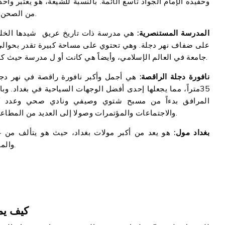
وحفيده الإمام الجواد تاسع الأئمة. بالنسبة للشيعة، هو يعتبر واحد
من الصحن والروضة والمنارات والضريح والأروقة والقبة وغيرها.
المدرسة المستنصرية:
جامعة في العالم الإسلامي، وأيضاً هي كانت أو ل مدرسة حيث كان يدرس الفقه على المذاهب الأربعة في مكان واحد.
نافورة دجلة الراقصة:
35متراً، مما يجعلها إحدى أفضل الوجهات السياحية في بغداد. و
المرافق بدءاً من مسبح شتوي وصيفي ونادي صحي وعدد ك
والاجتماعات والمؤتمرات وصولا إلى العديد من المطاعم والمقاهي وموقف سيارات متعدد الطوابق والمزيد.
بغداد مول:
والمطاعم والمقاهي الفاخرة والفنادق والقاعات والمزيد.
كيف يم