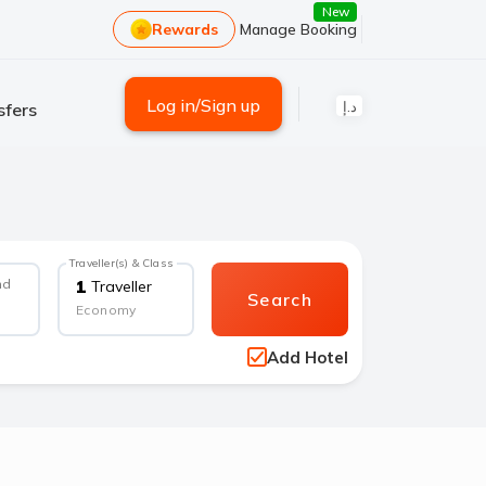
New
Rewards
Manage Booking
Log in/Sign up
د.إ
sfers
Traveller(s) & Class
nd
1
Traveller
Search
Economy
Add Hotel