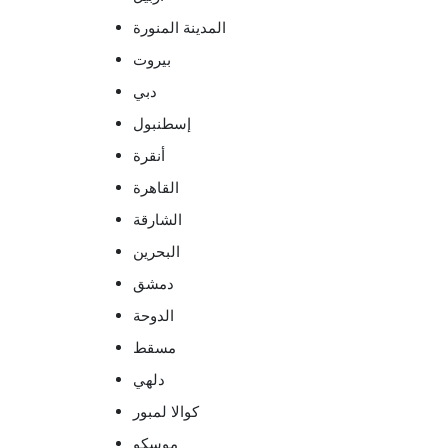
المدينة المنورة
بيروت
دبي
إسطنبول
أنقرة
القاهرة
الشارقة
البحرين
دمشق
الدوحة
مسقط
دلهي
كوالا لمبور
موسكو