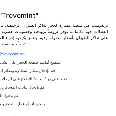
كيفية حجز رحلة مع تريفومنت "ravomint
تريفومنت هي منصة ممتازة لحجز تذاكر الطيران الرخيصة، بال
العطلات. فهي دائما ما توفر عروضاً ترويجية وخصومات حصرية ع
على تذاكر الطيران بأسعار معقولة. وفيما يتعلق بكيفية إجراء ا
جداً حيث ستحتاج إلى اتباع بضع خطوات بسيطة مذكورة أدناه فقط:
//travomint.ae
.
ستفتح أمامك صفحة الحجز على الشاشة، فحدد نوع الرحلة بين ذهاب وعودة أو ذهاب فقط.
قم بإدخال مطار المغادرة ومطار الوصول، وتاريخ السفر وعدد المسافرين ودرجة السفر.
اضغط على زر " ابحث" للاطلاع على الرحلات المتاحة، وحدد الرحلة الواحدة منها حسب تفضيلاتك.
قم بإدخال بيانات المسافرين، مثل الاسم وتاريخ الميلاد، وتفاصيل الاتصال وغيرها.
قم بإجراء الدفع مقابل الرحلة المحددة لإتمام عملية حجز رحلتك.
بمجرد إتمام عملية الحجز بنجاح، سيتم إرسال تذكرتك إليك عبر البريد الإلكتروني.