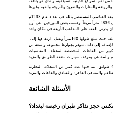
اً من أهم المواقع الدينية السياحية، والذي هو يتألف
هي مدرسة ذات تاريخ عريق شيدها الخليفة العباسي المستنصر بالله في بغداد عام 1233م
على ضفاف نهر دجلة. وهي تحتوي على مساحة كبيرة تقدر بحوالي 4836 متراً مربعاً. وحسب بعض المؤرخين، هي أول
هي أجمل وأكبر نافورة راقصة في نهر دجلة، حيث ييلغ طولها 160متراً ويصل ارتفاعها إلى
بالإضافة إلى ذلك، تتوفر بجوارها مجموعة واسعة من
بير من القاعات المخصصة لمختلف المناسبات
هو يعد من أكبر مولات بغداد، حيث هو يتألف من 4 طوابق، بما فيها عدد كبير من المحلات التجارية
الأسئلة الشائعة
كنني حجز تذاكر طيران رخيصة لبغداد؟