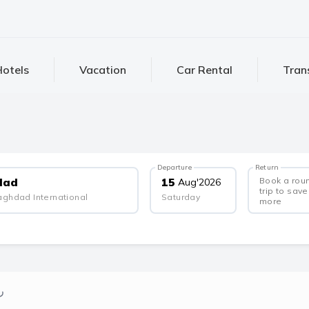
otels
Vacation
Car Rental
Tran
Departure
Return
Book a rou
dad
15
Aug
'
2026
trip to save
aghdad International
Saturday
more
ر