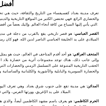
أفضل 
تعرف مدينة بغداد كفسيفساء من التاريخ والثقافة، حيث هي ت
والحضاري الرائع. فهي تحتضن الكثير من المواقع التاريخية والدينية
التي يأتي إليها السياح من كافة أنحاء العالم. وإليك بعضاً من أفضل المعالم السياحية فيها التي لا ينبغي تفويت زيارتها:
القصر العباسي:
هو قصر تاريخي يقع بالقرب من دجلة في مدينة 
الميلادي على يد الخليفة العباسي الناصر لدين الله. فهو كان ر
المتحف العراقي:
هو أحد أقدم المتاحف في العالم، حيث هو يمثل تا
وإلى جانب ذلك، هناك توجد مجموعات أثرية من حضارة بلاد ال
الحقب التاريخية المتنوعة على التسلسل الزمني والحضارات التي
والحضارة السومرية والبابلية والآشورية والكلدانية والساسانية
المدائن:
هي مدينة تقع على جنوب شرق بغداد. وهي تعرف اليوم ب
الميلاد على يد الإغريق، وورثها الفرس، والتي قد تم فتحها على أيدي المسلمين في عام 16 للهجرة.
الحرم الكاظمي:
هو يعرف باسم مشهد الكاظمين أيضاً، والذي هو