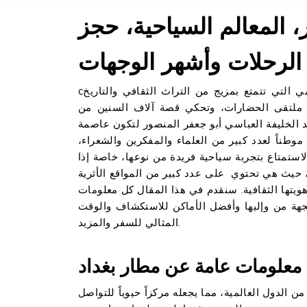
، المعالم السياحية، حجز
الرحلات وأشهر الوجهات
cبغداد هي عاصمة جمهورية العراق، وإحدى أعرق المدن الإسلامي التي تتمتع بمزيج من التراث الثقافي والتاريخ
ت ملتقى الحضارات، وتحكي قصة آلاف السنين من
 تاريخ بنائها إلى عام 762 للميلاد على يد الخليفة العباسي أبو جعفر المنصور لتكون عاصمة
وطناً لعدد كبير من العلماء والمفكرين والشعراء،
استمتاع بتجربة سياحية فريدة من نوعها، خاصة إذا
، حيث هي تحتوي على عدد كبير من المواقع الأثرية
 هويتها الثقافية. سنقدم في هذا المقال كل معلومات
جهة من وإليها وأفضل الأماكن للاستكشاف والوقت
المثالي للسفر والمزيد.
معلومات عامة عن مطار بغداد
من الدول العالمية، مما يجعله مركزاً حيوياً للتواصل